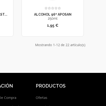
T...
ALCOHOL 96º APOSAN
250ml
1,95 €
Mostrando 1-12 de 22 artículo(s)
ACIÓN
PRODUCTOS
 De Compra
Ofertas