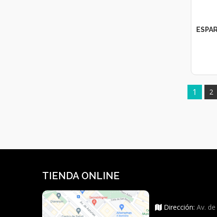
ESPA
1
2
TIENDA ONLINE
Dirección:
Av. de