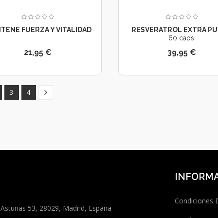
TENE FUERZA Y VITALIDAD
RESVERATROL EXTRA PUR
60 caps.
21,95 €
39,95 €
3
4
INFORM
Condiciones
 Asturias 53, 28029, Madrid, España