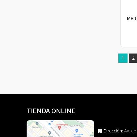
MERI
1
2
TIENDA ONLINE
Dirección:
Av. de