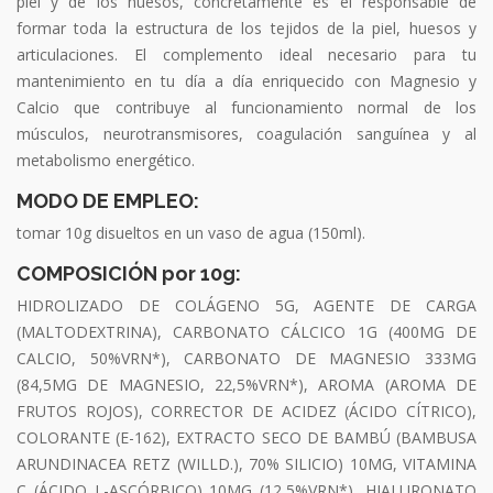
piel y de los huesos, concretamente es el responsable de
formar toda la estructura de los tejidos de la piel, huesos y
articulaciones. El complemento ideal necesario para tu
mantenimiento en tu día a día enriquecido con Magnesio y
Calcio que contribuye al funcionamiento normal de los
músculos, neurotransmisores, coagulación sanguínea y al
metabolismo energético.
MODO DE EMPLEO:
tomar 10g disueltos en un vaso de agua (150ml).
COMPOSICIÓN por 10g:
HIDROLIZADO DE COLÁGENO 5G, AGENTE DE CARGA
(MALTODEXTRINA), CARBONATO CÁLCICO 1G (400MG DE
CALCIO, 50%VRN*), CARBONATO DE MAGNESIO 333MG
(84,5MG DE MAGNESIO, 22,5%VRN*), AROMA (AROMA DE
FRUTOS ROJOS), CORRECTOR DE ACIDEZ (ÁCIDO CÍTRICO),
COLORANTE (E-162), EXTRACTO SECO DE BAMBÚ (BAMBUSA
ARUNDINACEA RETZ (WILLD.), 70% SILICIO) 10MG, VITAMINA
C (ÁCIDO L-ASCÓRBICO) 10MG (12,5%VRN*), HIALURONATO